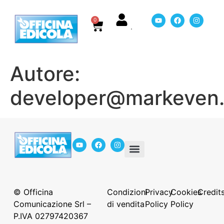
0
Autore:
developer@markeven.
In Edicola
Servizio Mancanti
Chi siamo
© Officina
Condizioni
Privacy
Cookies
Credit
Comunicazione Srl –
di vendita
Policy
Policy
P.IVA 02797420367