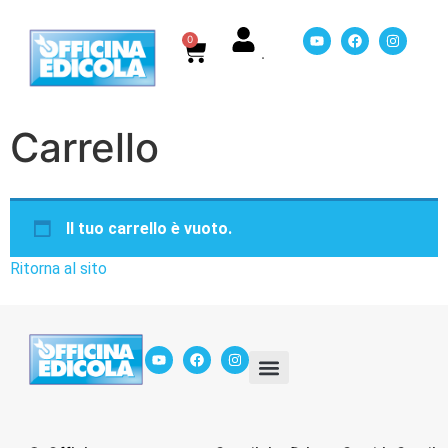
0
Carrello
Il tuo carrello è vuoto.
Ritorna al sito
In Edicola
Servizio Mancanti
Chi siamo