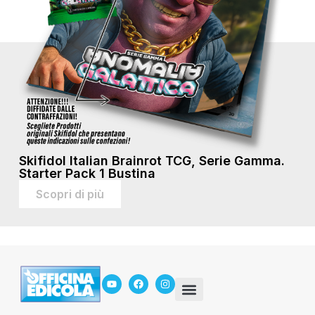
Skifidol Italian Brainrot TCG, Serie Gamma.
Starter Pack 1 Bustina
Scopri di più
In Edicola
Servizio Mancanti
Chi siamo