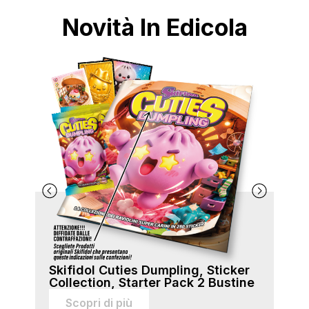
Novità In Edicola
Skifidol Cuties Dumpling, Sticker
Ski
Collection, Starter Pack 2 Bustine
Col
sti
Scopri di più