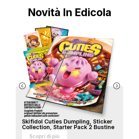
Novità In Edicola
Skifidol Cuties Dumpling, Sticker
Ski
Collection, Starter Pack 2 Bustine
Col
sti
Scopri di più