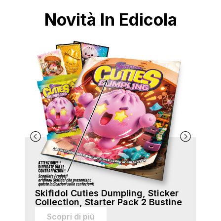
Novità In Edicola
Skifidol Cuties Dumpling, Sticker
Ski
Collection, Starter Pack 2 Bustine
Col
sti
Scopri di più