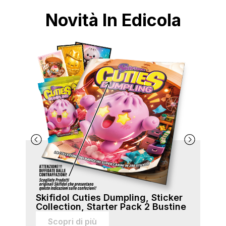
Novità In Edicola
Skifidol Cuties Dumpling, Sticker
Ski
Collection, Starter Pack 2 Bustine
Col
sti
Scopri di più