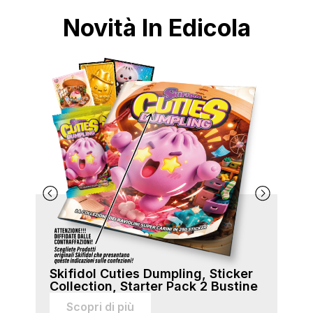
Novità In Edicola
Skifidol Cuties Dumpling, Sticker
Ski
Collection, Starter Pack 2 Bustine
Col
sti
Scopri di più