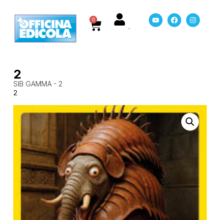
0
2
SIB GAMMA - 2
2