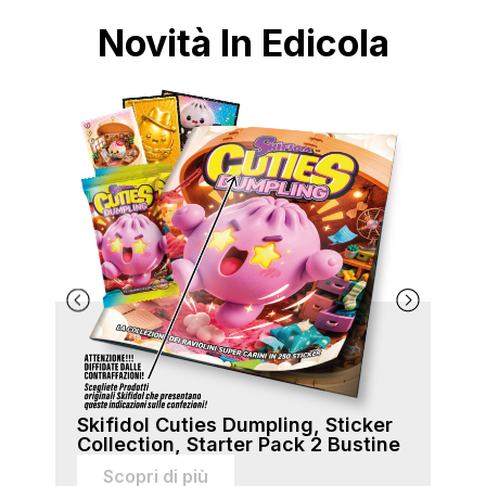
Novità In Edicola
Skifidol Cuties Dumpling, Sticker
Ski
Collection, Starter Pack 2 Bustine
Col
sti
Scopri di più