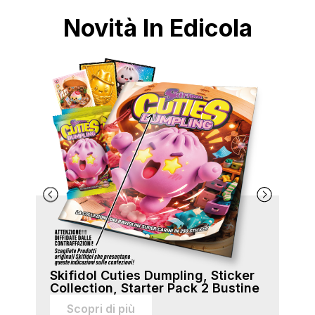
Novità In Edicola
Skifidol Cuties Dumpling, Sticker
Ski
Collection, Starter Pack 2 Bustine
Col
sti
Scopri di più