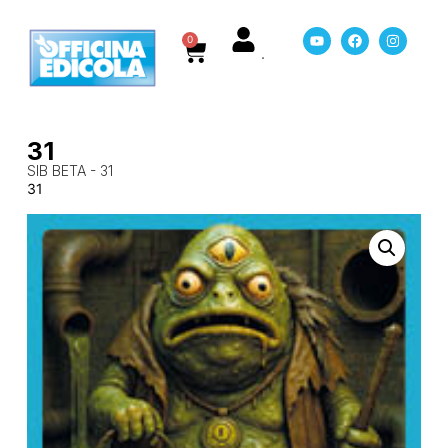
0
31
SIB BETA - 31
31