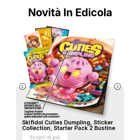
Novità In Edicola
Skifidol Cuties Dumpling, Sticker
Ski
Collection, Starter Pack 2 Bustine
Col
sti
Scopri di più