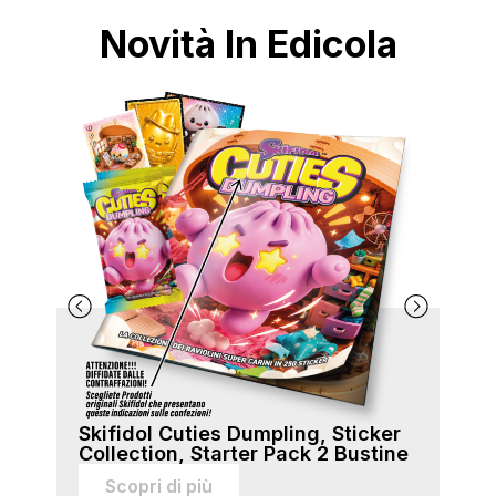
Novità In Edicola
Skifidol Cuties Dumpling, Sticker
Ski
Collection, Starter Pack 2 Bustine
Col
sti
Scopri di più