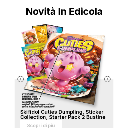
Novità In Edicola
Skifidol Cuties Dumpling, Sticker
Ski
Collection, Starter Pack 2 Bustine
Col
sti
Scopri di più