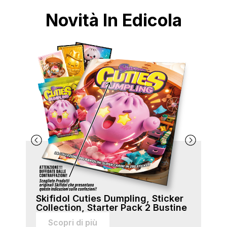
Novità In Edicola
Skifidol Cuties Dumpling, Sticker
Ski
Collection, Starter Pack 2 Bustine
Col
sti
Scopri di più