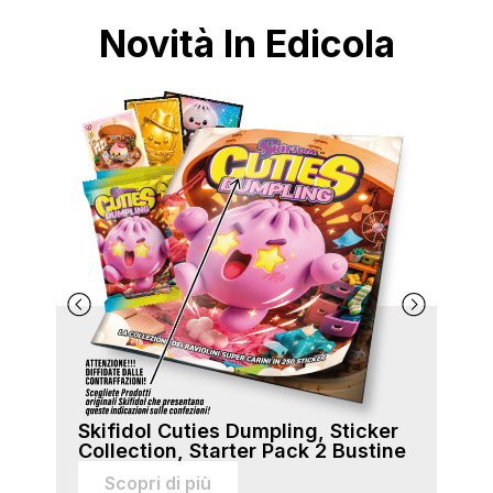
Novità In Edicola
Skifidol Cuties Dumpling, Sticker
Ski
Collection, Starter Pack 2 Bustine
Col
sti
Scopri di più