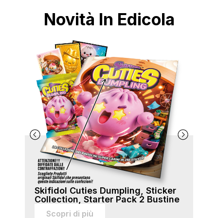
Novità In Edicola
Skifidol Cuties Dumpling, Sticker
Ski
Collection, Starter Pack 2 Bustine
Col
sti
Scopri di più