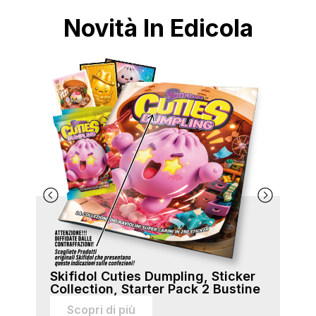
Novità In Edicola
Skifidol Cuties Dumpling, Sticker
Ski
Collection, Starter Pack 2 Bustine
Col
sti
Scopri di più