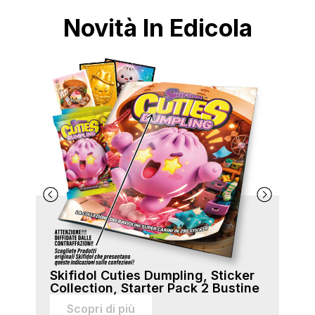
Novità In Edicola
Skifidol Cuties Dumpling, Sticker
Ski
Collection, Starter Pack 2 Bustine
Col
sti
Scopri di più