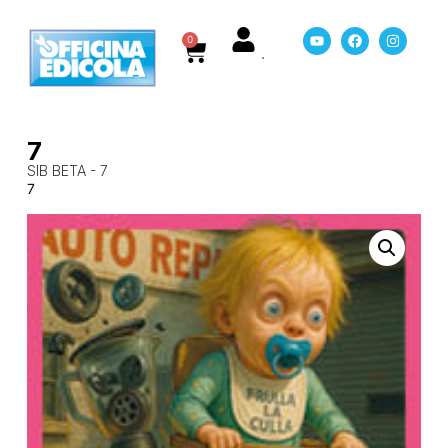
0
7
SIB BETA - 7
7