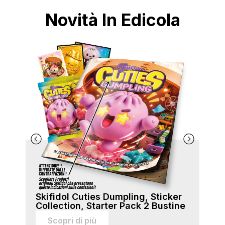
Novità In Edicola
Skifidol Cuties Dumpling, Sticker
Ski
Collection, Starter Pack 2 Bustine
Col
sti
Scopri di più