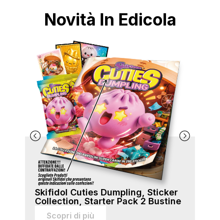
Novità In Edicola
Skifidol Cuties Dumpling, Sticker
Ski
Collection, Starter Pack 2 Bustine
Col
sti
Scopri di più