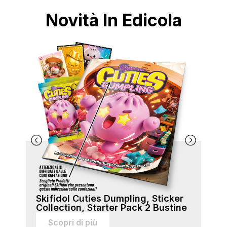
Novità In Edicola
Skifidol Cuties Dumpling, Sticker
Ski
Collection, Starter Pack 2 Bustine
Col
sti
Scopri di più