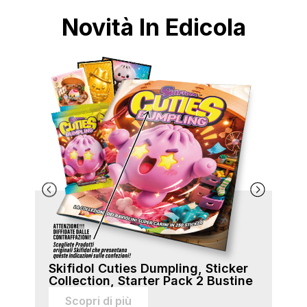
Novità In Edicola
Skifidol Cuties Dumpling, Sticker
Ski
Collection, Starter Pack 2 Bustine
Col
sti
Scopri di più