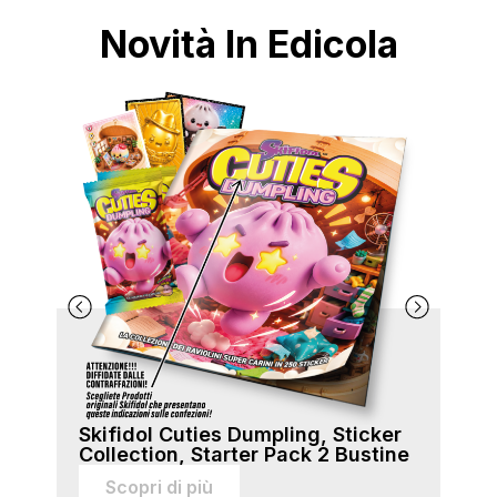
Novità In Edicola
Skifidol Cuties Dumpling, Sticker
Ski
Collection, Starter Pack 2 Bustine
Col
sti
Scopri di più