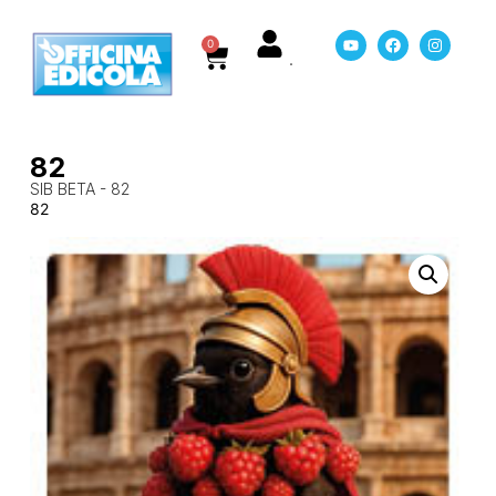
0
82
SIB BETA - 82
82