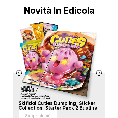
Novità In Edicola
Skifidol Cuties Dumpling, Sticker
Ski
Collection, Starter Pack 2 Bustine
Col
sti
Scopri di più