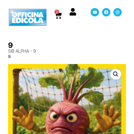
0
9
SIB ALPHA - 9
9