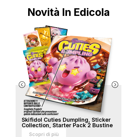
Novità In Edicola
Skifidol Cuties Dumpling, Sticker
Ski
Collection, Starter Pack 2 Bustine
Col
sti
Scopri di più