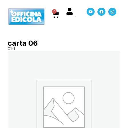
0
carta 06
01-1