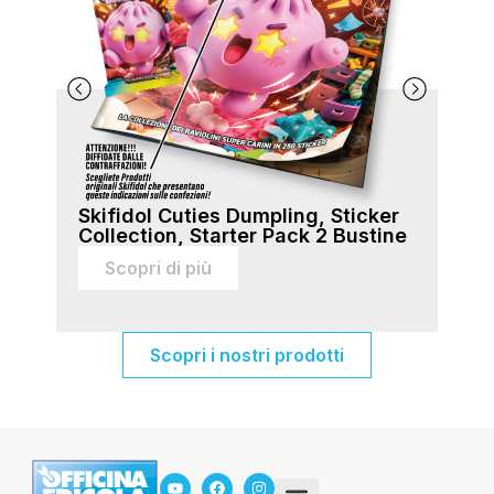
Skifidol Cuties Dumpling, Sticker
Ski
Collection, Starter Pack 2 Bustine
Col
sti
Scopri di più
Scopri i nostri prodotti