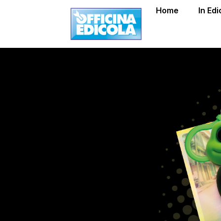
Home
In Edi