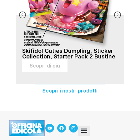
Skifidol Cuties Dumpling, Sticker
Ski
Collection, Starter Pack 2 Bustine
Col
sti
Scopri di più
Scopri i nostri prodotti
In Edicola
Servizio Mancanti
Chi siamo