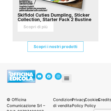
Skifidol Cuties Dumpling, Sticker
Ski
Collection, Starter Pack 2 Bustine
Col
sti
Scopri di più
Scopri i nostri prodotti
In Edicola
Servizio Mancanti
Chi siamo
© Officina
Condizioni
Privacy
Cookies
Credit
Comunicazione Srl –
di vendita
Policy
Policy