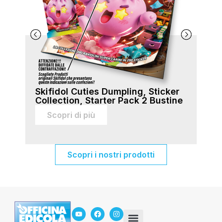
Skifidol Cuties Dumpling, Sticker
Ski
Collection, Starter Pack 2 Bustine
Col
sti
Scopri di più
Scopri i nostri prodotti
In Edicola
Servizio Mancanti
Chi siamo