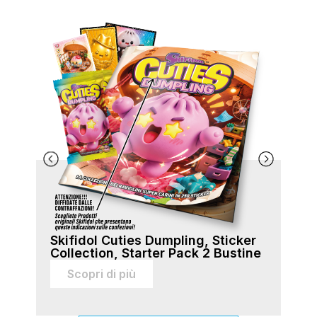
Skifidol Cuties Dumpling, Sticker
Ski
Collection, Starter Pack 2 Bustine
Col
sti
Scopri di più