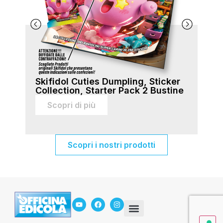
Skifidol Cuties Dumpling, Sticker
Ski
Collection, Starter Pack 2 Bustine
Col
sti
Scopri di più
Scopri i nostri prodotti
In Edicola
Servizio Mancanti
Chi siamo