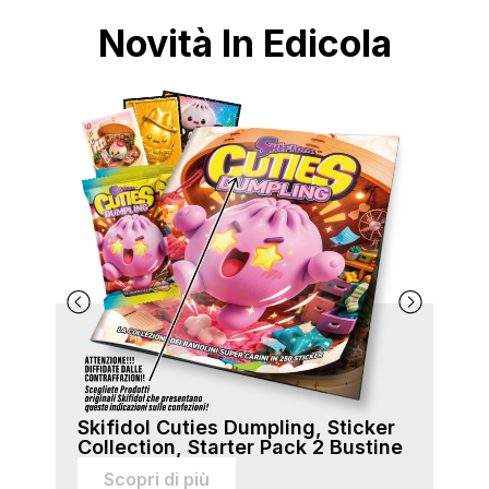
Novità In Edicola
Skifidol Cuties Dumpling, Sticker
Ski
Collection, Starter Pack 2 Bustine
Col
sti
Scopri di più